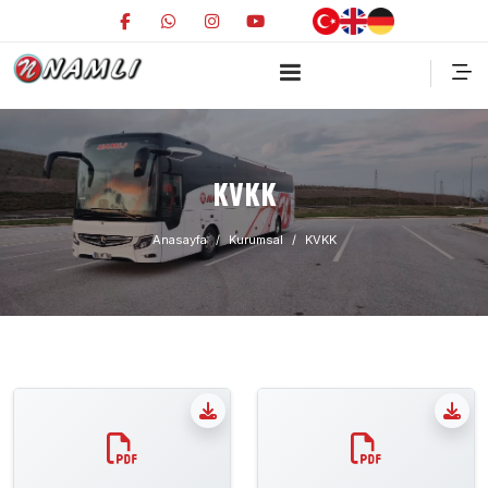
KVKK
Anasayfa
Kurumsal
KVKK