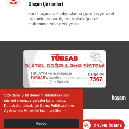
Ulaşım Çözümleri
Farklı taşımacılık ihtiyaçlarına göre kişiye özel
çözümler sunarak, her yolculuğunuzu
mükemmel hale getiriyoruz.
Size daha iyi bir deneyim sunabilmek için
© 2026 NAMLI Turizm - Taşımacılık San.Tic. Ltd. Şti.
internet sitemizde çerezler kullanıyoruz.
Detaylı bilgi almak için
Çerez Politikası’nı
ve
Servis ve Vip
Aydınlatma Metnimizi
inceleyebilirsiniz.
Seyahat ve Tur
Reddet
ONLINE ÖDEME