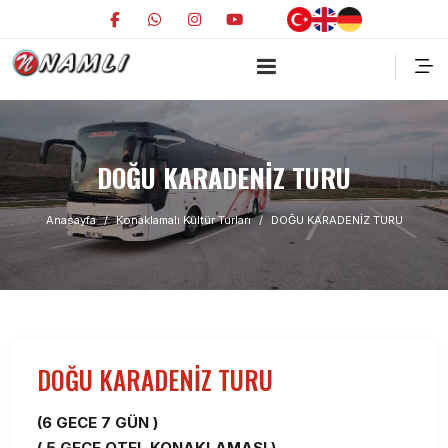
DOĞU KARADENİZ TURU
Anasayfa
Konaklamalı Kültür Turları
DOĞU KARADENİZ TURU
DOĞU KARADENİZ TURU
(6 GECE 7 GÜN )
( 5 GECE OTEL KONAKLAMASI )