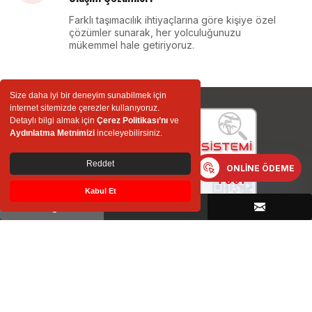
Farklı taşımacılık ihtiyaçlarına göre kişiye özel
çözümler sunarak, her yolculuğunuzu
mükemmel hale getiriyoruz.
Size daha iyi bir deneyim sunabilmek için
internet sitemizde çerezler kullanıyoruz.
Detaylı bilgi almak için
Çerez Politikası’nı
ve
Servis ve Vip
Aydınlatma Metnimizi
inceleyebilirsiniz.
Seyahat ve Tur
Reddet
ONLINE ÖDEME
Kabul Et
© 2026 NAMLI Turizm - Taşımacılık San.Tic. Ltd. Şti.