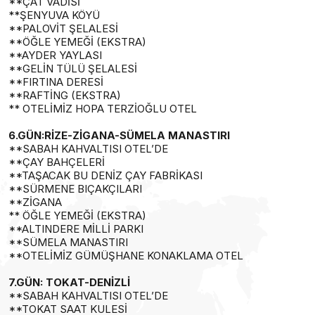
**ÇAT VADİSİ
**ŞENYUVA KÖYÜ
**PALOVİT ŞELALESİ
**ÖĞLE YEMEĞİ (EKSTRA)
**AYDER YAYLASI
**GELİN TÜLÜ ŞELALESİ
**FIRTINA DERESİ
**RAFTİNG (EKSTRA)
** OTELİMİZ HOPA TERZİOĞLU OTEL
6.GÜN:RİZE-ZİGANA-SÜMELA MANASTIRI
**SABAH KAHVALTISI OTEL’DE
**ÇAY BAHÇELERİ
**TAŞACAK BU DENİZ ÇAY FABRİKASI
**SÜRMENE BIÇAKÇILARI
**ZİGANA
** ÖĞLE YEMEĞİ (EKSTRA)
**ALTINDERE MİLLİ PARKI
**SÜMELA MANASTIRI
**OTELİMİZ GÜMÜŞHANE KONAKLAMA OTEL
7.GÜN: TOKAT-DENİZLİ
**SABAH KAHVALTISI OTEL’DE
**TOKAT SAAT KULESİ