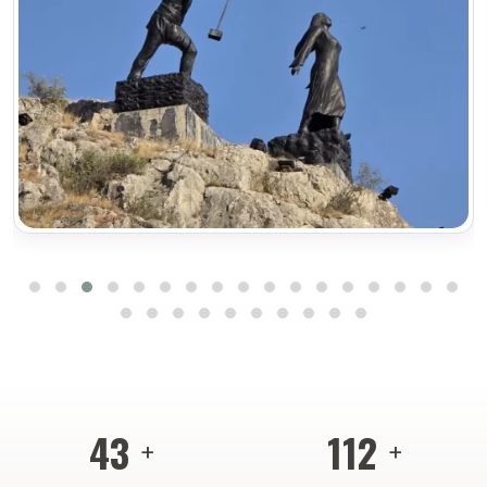
46
121
+
+