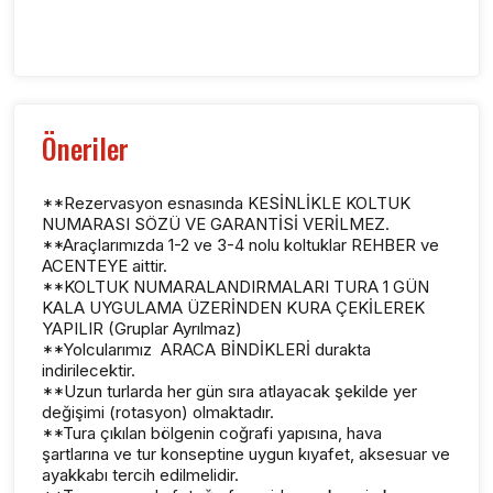
Öneriler
**Rezervasyon esnasında KESİNLİKLE KOLTUK
NUMARASI SÖZÜ VE GARANTİSİ VERİLMEZ.
**Araçlarımızda 1-2 ve 3-4 nolu koltuklar REHBER ve
ACENTEYE aittir.
**KOLTUK NUMARALANDIRMALARI TURA 1 GÜN
KALA UYGULAMA ÜZERİNDEN KURA ÇEKİLEREK
YAPILIR (Gruplar Ayrılmaz)
**Yolcularımız ARACA BİNDİKLERİ durakta
indirilecektir.
**Uzun turlarda her gün sıra atlayacak şekilde yer
değişimi (rotasyon) olmaktadır.
**Tura çıkılan bölgenin coğrafi yapısına, hava
şartlarına ve tur konseptine uygun kıyafet, aksesuar ve
ayakkabı tercih edilmelidir.