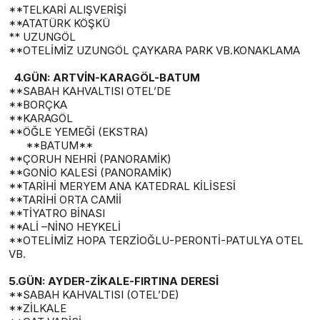
**TELKARİ ALIŞVERİŞİ
**ATATÜRK KÖŞKÜ
** UZUNGÖL
**OTELİMİZ UZUNGÖL ÇAYKARA PARK VB.KONAKLAMA
4.GÜN: ARTVİN-KARAGÖL-BATUM
**SABAH KAHVALTISI OTEL’DE
**BORÇKA
**KARAGÖL
**ÖĞLE YEMEĞİ (EKSTRA)
**BATUM**
**ÇORUH NEHRİ (PANORAMİK)
**GONİO KALESİ (PANORAMİK)
**TARİHİ MERYEM ANA KATEDRAL KİLİSESİ
**TARİHİ ORTA CAMİİ
**TİYATRO BİNASI
**ALİ –NİNO HEYKELİ
**OTELİMİZ HOPA TERZİOĞLU-PERONTİ-PATULYA OTEL
VB.
5.GÜN: AYDER-ZİKALE-FIRTINA DERESİ
**SABAH KAHVALTISI (OTEL’DE)
**ZİLKALE