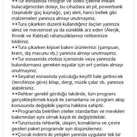
**Tur esnasında fotoğraf ve video çekme imkanı
bulacağımızdan dolayı, bu cihazlara ait pil, powerbank
(taşınabilir güç kaynağı), şarj aleti, harici bellek gibi
malzemeleri yanınıza almayı unutmayınız.
**Tura çıkarken düzenli kullandığınız ilaçları yanınıza
alınız ve mevsimsel ya da süreklilik arz eden (Alerjik,
Kronik ve Kalıtsal) rahatsızlıklarınızı rehberinize
bildiriniz.
**Tura çıkarken kişisel bakım ürünlerinizi (şampuan,
krem, diş macunu vb.) yanınıza almayı unutmayınız.
**Tur esnasında otobüs içerisinde veya yanınızda
bulundurmanız gereken eşyalar için sırt çantası almayı
unutmayınız.
**Seyahat esnasında yolculuğu keyifli hale getirecek
(tercihinize göre) kitap, dergi, müzik çalar vb. yanınıza
alabilirsiniz.
**Rehber gerekli gördüğü takdirde, tüm programı
gerçekleştirmek kaydı ile zamanlama ve program akışı
konusunda değişiklik yapma hakkına sahiptir.
**Programda belirtilen oteller standartları ve mevkileri
bakımından aynı olmak kaydı ile değiştirilebilir.
**Turumuzda rehberlik, ulaşım, konaklama ve çevre
gezileri paket programdır ayrı düşünülemez.
**Çocuk indirimi iki yetişkin yanında uygulanır tek bir