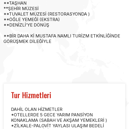
**TAŞHAN
**ŞEHİR MÜZESİ
**TUVALET MÜZESİ (RESTORASYONDA )
**ÖĞLE YEMEĞİ (EKSTRA)
**DENİZLİ’YE DÖNÜŞ
**BİR DAHA Kİ MUSTAFA NAMLI TURİZM ETKİNLİĞİNDE
GÖRÜŞMEK DİLEĞİYLE
Tur Hizmetleri
DAHİL OLAN HİZMETLER
*OTELLERDE 5 GECE YARIM PANSİYON
KONAKLAMA (SABAH VE AKŞAM YEMEKLERİ )
*ZİLKALE-PALOVİT YAYLASI ULAŞIM BEDELİ