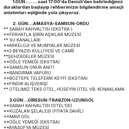
1.GÜN :……. saat 17:00’da Denizli’den belirlediğimiz
duraklardan başlayıp rehberimizin bilgilendirme amaçlı
anlatımları eşliğinde yola çıkıyoruz.
2. GÜN:…AMASYA-SAMSUN-ORDU
** SABAH KAHVALTISI (EKSTRA )
**FERHATLA ŞİRİN AŞIKLAR MÜZESİ
** SU KANALLARI
**ARKELOJİ VE MUMYALAR MÜZESİ
**2.BEYAZID KÜLLİYESİ VE CAMİİ
**ŞEHZADELER MÜZESİ
**ÖĞLE YEMEĞİ (EKSTRA)
**SAMSUN ONUR ANITI
**BANDIRMA VAPURU
**BOZTEPE TELEFERİK KEYFİ (EKSTRA)
**FINDIK ALIŞVERİŞİ
** OTELİMİZ TEKS OTEL, HÜSEYİN OTEL VB. KONAKLAMA
3.GÜN:…GİRESUN-TRABZON-UZUNGÖL
**SABAH KAHVALTISI (OTEL’DE)
**KUZALAN ŞELALESİ (FİYATA DAHİL)
**MAVİ GÖL
**ÖĞLE YEMEĞİ (EKSTRA)
**AYASOFYA MÜZESİ