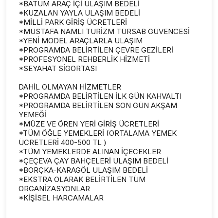
*BATUM ARAÇ İÇİ ULAŞIM BEDELİ
*KUZALAN YAYLA ULAŞIM BEDELİ
*MİLLİ PARK GİRİŞ ÜCRETLERİ
*MUSTAFA NAMLI TURİZM TÜRSAB GÜVENCESİ
*YENİ MODEL ARAÇLARLA ULAŞIM
*PROGRAMDA BELİRTİLEN ÇEVRE GEZİLERİ
*PROFESYONEL REHBERLİK HİZMETİ
*SEYAHAT SİGORTASI
DAHİL OLMAYAN HİZMETLER
*PROGRAMDA BELİRTİLEN İLK GÜN KAHVALTI
*PROGRAMDA BELİRTİLEN SON GÜN AKŞAM
YEMEĞİ
*MÜZE VE ÖREN YERİ GİRİŞ ÜCRETLERİ
*TÜM ÖĞLE YEMEKLERİ (ORTALAMA YEMEK
ÜCRETLERİ 400-500 TL )
*TÜM YEMEKLERDE ALINAN İÇECEKLER
*ÇEÇEVA ÇAY BAHÇELERİ ULAŞIM BEDELİ
*BORÇKA-KARAGÖL ULAŞIM BEDELİ
*EKSTRA OLARAK BELİRTİLEN TÜM
ORGANİZASYONLAR
*KİŞİSEL HARCAMALAR