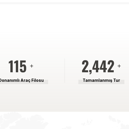
121
2,571
+
+
Donanımlı Araç Filosu
Tamamlanmış Tur