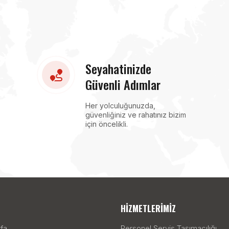
Seyahatinizde
Güvenli Adımlar
Her yolculuğunuzda,
güvenliğiniz ve rahatınız bizim
için öncelikli.
HIZMETLERIMIZ
fa
Personel Servis Taşımacılığı