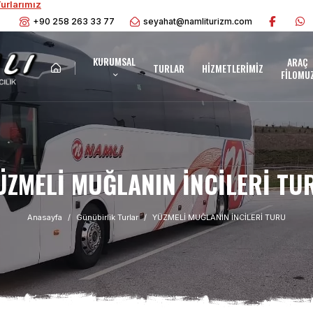
urlarımız
+90 258 263 33 77
seyahat@namliturizm.com
KURUMSAL
ARAÇ
TURLAR
HIZMETLERIMIZ
FILOMU
ÜZMELİ MUĞLANIN İNCİLERİ TU
Anasayfa
Günübirlik Turlar
YÜZMELİ MUĞLANIN İNCİLERİ TURU