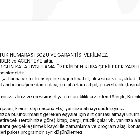
OLTUK NUMARASI SÖZÜ VE GARANTİSİ VERİLMEZ.
EHBER ve ACENTEYE aittir.
GÜN KALA UYGULAMA ÜZERİNDEN KURA ÇEKİLEREK YAPILIR (G
irilecektir.
 şartlarına ve tur konseptine uygun kıyafet, aksesuar ve ayakkabı te
 bulacağımızdan dolayı, bu cihazlara ait pil, powerbank (taşınabilir
anınıza alınız ve mevsimsel ya da süreklilik arz eden (Alerjik, Kronik 
şampuan, krem, diş macunu vb.) yanınıza almayı unutmayınız.
ızda bulundurmanız gereken eşyalar için sırt çantası almayı unutma
recek (tercihinize göre) kitap, dergi, müzik çalar vb. yanınıza alabi
ramı gerçekleştirmek kaydı ile zamanlama ve program akışı konusu
leri paket programdır ayrı düşünülemez.