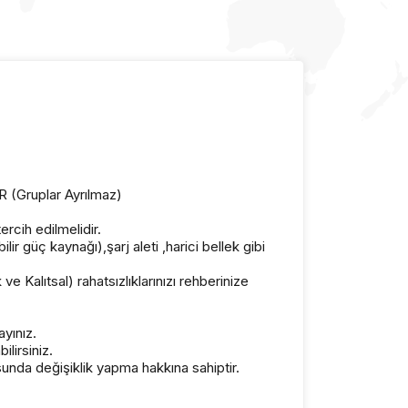
ruplar Ayrılmaz)
rcih edilmelidir.
 güç kaynağı),şarj aleti ,harici bellek gibi
ve Kalıtsal) rahatsızlıklarınızı rehberinize
yınız.
lirsiniz.
nda değişiklik yapma hakkına sahiptir.