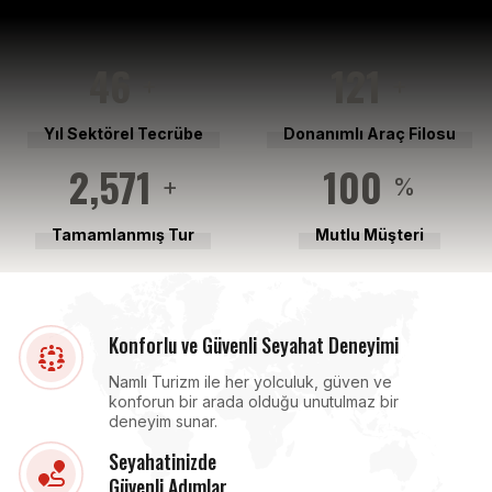
46
121
+
+
Yıl Sektörel Tecrübe
Donanımlı Araç Filosu
2,571
100
+
%
Tamamlanmış Tur
Mutlu Müşteri
Konforlu ve Güvenli Seyahat Deneyimi
Namlı Turizm ile her yolculuk, güven ve
konforun bir arada olduğu unutulmaz bir
deneyim sunar.
Seyahatinizde
Güvenli Adımlar