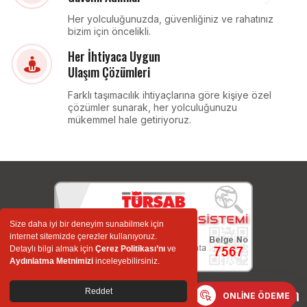
Her yolculuğunuzda, güvenliğiniz ve rahatınız
bizim için öncelikli.
Her İhtiyaca Uygun
Ulaşım Çözümleri
Farklı taşımacılık ihtiyaçlarına göre kişiye özel
çözümler sunarak, her yolculuğunuzu
mükemmel hale getiriyoruz.
Size daha iyi bir deneyim sunabilmek için
internet sitemizde çerezler kullanıyoruz.
Detaylı bilgi almak için
Çerez Politikası’nı
ve
Servis ve Vip
Aydınlatma Metnimizi
inceleyebilirsiniz.
Seyahat ve Tur
Reddet
ONLINE ÖDEME
© 2026 NAMLI Turizm - Taşımacılık San.Tic. Ltd. Şti.